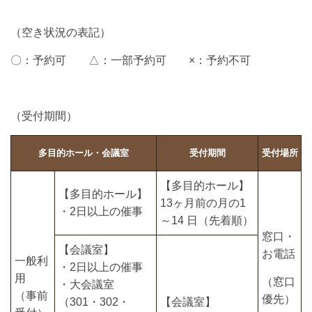
（空き状況の表記）
〇：予約可 △：一部予約可 ×：予約不可
（受付期間）
多目的ホール・会議室
受付期間
受付場所
【多目的ホール】
【多目的ホール】
13ヶ月前の月の1
・2日以上の催事
～14 日（先着順）
窓口・
【会議室】
お電話
一般利
・2日以上の催事
用
（窓口
・大会議室
（事前
優先）
（301・302・
【会議室】