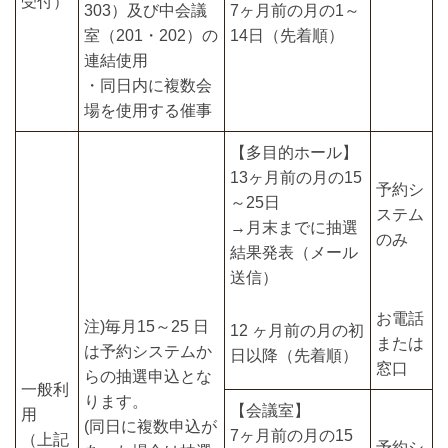
受付）
303）及び中会議
7ヶ月前の月の1～
室（201・202）の
14日（先着順）
連結使用
・同日内に複数会
場を使用する催事
【多目的ホール】
13ヶ月前の月の15
予約シ
～25日
ステム
→月末までに抽選
のみ
結果発表（メール
送信）
お電話
注)毎月15～25 日
12 ヶ月前の月の初
または
は予約システムか
日以降（先着順）
窓口
らの抽選申込とな
一般利
ります。
【会議室】
用
(同日に複数申込が
7ヶ月前の月の15
（上記
予約シ