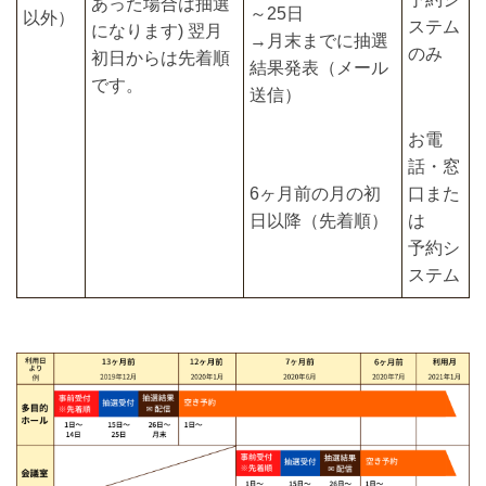
あった場合は抽選
～25日
以外）
ステム
になります) 翌月
→月末までに抽選
のみ
初日からは先着順
結果発表（メール
です。
送信）
お電
話・窓
6ヶ月前の月の初
口また
日以降（先着順）
は
予約シ
ステム