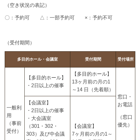
（空き状況の表記）
〇：予約可 △：一部予約可 ×：予約不可
（受付期間）
多目的ホール・会議室
受付期間
受付場所
【多目的ホール】
【多目的ホール】
13ヶ月前の月の1
・2日以上の催事
～14 日（先着順）
窓口・
【会議室】
お電話
一般利
・2日以上の催事
用
（窓口
・大会議室
（事前
優先）
（301・302・
【会議室】
受付）
303）及び中会議
7ヶ月前の月の1～