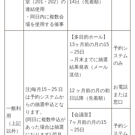
室（201・202）の
14日（先着順）
連結使用
・同日内に複数会
場を使用する催事
【多目的ホール】
13ヶ月前の月の15
予約シ
～25日
ステム
→月末までに抽選
のみ
結果発表（メール
送信）
お電話
注)毎月15～25 日
12 ヶ月前の月の初
または
は予約システムか
日以降（先着順）
窓口
らの抽選申込とな
一般利
ります。
【会議室】
用
(同日に複数申込が
7ヶ月前の月の15
（上記
予約シ
あった場合は抽選
～25日
以外）
ステム
になります) 翌月