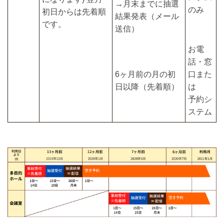
→月末までに抽選
のみ
初日からは先着順
結果発表（メール
です。
送信）
お電
話・窓
6ヶ月前の月の初
口また
日以降（先着順）
は
予約シ
ステム