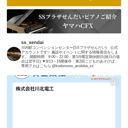
ss_sendai
川内駅コンベンションセンター(SSプラザせんだい) 公式
アカウントです✨
施設やイベントに関する情報発信をしま
す。
開館時間 9:00～22:00 第3月曜定期休館日(祝日の場
合は翌平日)
▼8/13～15開催🌻「第2回こどものあそびば」
専用アカはこちら
@kodomono_asobiba_ss