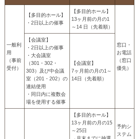
【多目的ホール】
【多目的ホール】
13ヶ月前の月の1
・2日以上の催事
～14 日（先着順）
【会議室】
一般利
窓口・
・2日以上の催事
用
お電話
・大会議室
（事前
（窓口
（301・302・
【会議室】
受付）
優先）
303）及び中会議
7ヶ月前の月の1～
室（201・202）の
14日（先着順）
連結使用
・同日内に複数会
場を使用する催事
【多目的ホール】
13ヶ月前の月の15
予約シ
～25日
ステム
→月末までに抽選