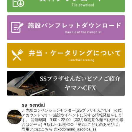
ss_sendai
川内駅コンベンションセンター(SSプラザせんだい) 公式
アカウントです✨
施設やイベントに関する情報発信をしま
す。
開館時間 9:00～22:00 第3月曜定期休館日(祝日の場
合は翌平日)
▼8/13～15開催🌻「第2回こどものあそびば」
専用アカはこちら
@kodomono_asobiba_ss