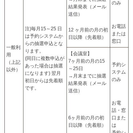
のみ
結果発表（メール
送信）
お電話
注)毎月15～25 日
12 ヶ月前の月の初
または
は予約システムか
日以降（先着順）
窓口
らの抽選申込とな
一般利
ります。
【会議室】
用
(同日に複数申込が
7ヶ月前の月の15
（上記
予約シ
あった場合は抽選
～25日
以外）
ステム
になります) 翌月
→月末までに抽選
のみ
初日からは先着順
結果発表（メール
です。
送信）
お電
話・窓
6ヶ月前の月の初
口また
日以降（先着順）
は
予約シ