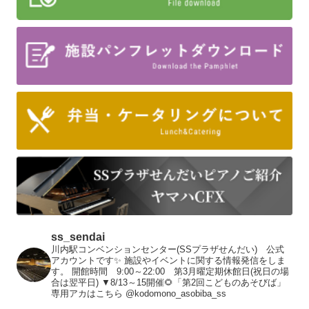
ss_sendai
川内駅コンベンションセンター(SSプラザせんだい) 公式
アカウントです✨
施設やイベントに関する情報発信をしま
す。
開館時間 9:00～22:00 第3月曜定期休館日(祝日の場
合は翌平日)
▼8/13～15開催🌻「第2回こどものあそびば」
専用アカはこちら
@kodomono_asobiba_ss